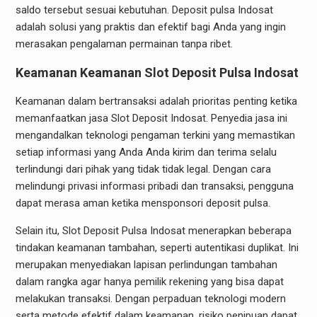
saldo tersebut sesuai kebutuhan. Deposit pulsa Indosat
adalah solusi yang praktis dan efektif bagi Anda yang ingin
merasakan pengalaman permainan tanpa ribet.
Keamanan Keamanan Slot Deposit Pulsa Indosat
Keamanan dalam bertransaksi adalah prioritas penting ketika
memanfaatkan jasa Slot Deposit Indosat. Penyedia jasa ini
mengandalkan teknologi pengaman terkini yang memastikan
setiap informasi yang Anda Anda kirim dan terima selalu
terlindungi dari pihak yang tidak tidak legal. Dengan cara
melindungi privasi informasi pribadi dan transaksi, pengguna
dapat merasa aman ketika mensponsori deposit pulsa.
Selain itu, Slot Deposit Pulsa Indosat menerapkan beberapa
tindakan keamanan tambahan, seperti autentikasi duplikat. Ini
merupakan menyediakan lapisan perlindungan tambahan
dalam rangka agar hanya pemilik rekening yang bisa dapat
melakukan transaksi. Dengan perpaduan teknologi modern
serta metode efektif dalam keamanan, risiko penipuan dapat