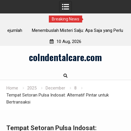
Breaking News
mlah
Menembuslah Misteri Salju: Apa Saja yang Perlu Anda
Ketahui
10 Aug, 2026
Skip
colndentalcare.com
to
content
Home
2025
December
8
Tempat Setoran Pulsa Indosat: Alternatif Pintar untuk
Bertransaksi
Tempat Setoran Pulsa Indosat: