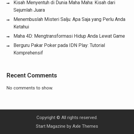
Kisah Menyentuh di Dunia Maha Maha: Kisah dari
Sejumlah Juara
Menembuslah Misteri Salju: Apa Saja yang Perlu Anda
Ketahui
Maha 4D: Mengtransformasi Hidup Anda Lewat Game
Berguru Pakar Poker pada IDN Play: Tutorial
Komprehensif
Recent Comments
No comments to show.
Copyright © All rights reserved.
Start Magazine by
Axle Themes