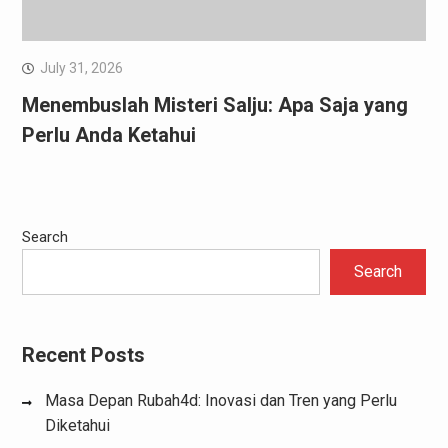
July 31, 2026
Menembuslah Misteri Salju: Apa Saja yang
Perlu Anda Ketahui
Search
Search
Recent Posts
Masa Depan Rubah4d: Inovasi dan Tren yang Perlu
Diketahui