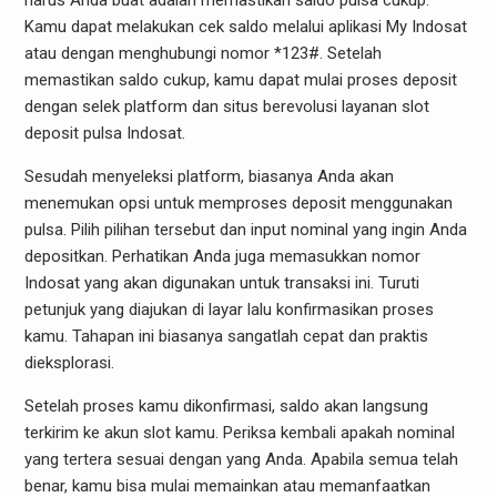
harus Anda buat adalah memastikan saldo pulsa cukup.
Kamu dapat melakukan cek saldo melalui aplikasi My Indosat
atau dengan menghubungi nomor *123#. Setelah
memastikan saldo cukup, kamu dapat mulai proses deposit
dengan selek platform dan situs berevolusi layanan slot
deposit pulsa Indosat.
Sesudah menyeleksi platform, biasanya Anda akan
menemukan opsi untuk memproses deposit menggunakan
pulsa. Pilih pilihan tersebut dan input nominal yang ingin Anda
depositkan. Perhatikan Anda juga memasukkan nomor
Indosat yang akan digunakan untuk transaksi ini. Turuti
petunjuk yang diajukan di layar lalu konfirmasikan proses
kamu. Tahapan ini biasanya sangatlah cepat dan praktis
dieksplorasi.
Setelah proses kamu dikonfirmasi, saldo akan langsung
terkirim ke akun slot kamu. Periksa kembali apakah nominal
yang tertera sesuai dengan yang Anda. Apabila semua telah
benar, kamu bisa mulai memainkan atau memanfaatkan