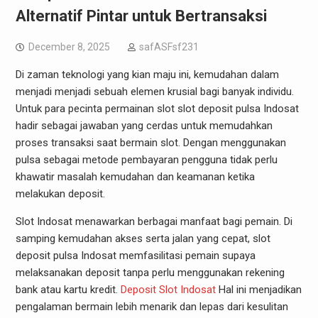
Alternatif Pintar untuk Bertransaksi
December 8, 2025
safASFsf231
Di zaman teknologi yang kian maju ini, kemudahan dalam
menjadi menjadi sebuah elemen krusial bagi banyak individu.
Untuk para pecinta permainan slot slot deposit pulsa Indosat
hadir sebagai jawaban yang cerdas untuk memudahkan
proses transaksi saat bermain slot. Dengan menggunakan
pulsa sebagai metode pembayaran pengguna tidak perlu
khawatir masalah kemudahan dan keamanan ketika
melakukan deposit.
Slot Indosat menawarkan berbagai manfaat bagi pemain. Di
samping kemudahan akses serta jalan yang cepat, slot
deposit pulsa Indosat memfasilitasi pemain supaya
melaksanakan deposit tanpa perlu menggunakan rekening
bank atau kartu kredit.
Deposit Slot Indosat
Hal ini menjadikan
pengalaman bermain lebih menarik dan lepas dari kesulitan