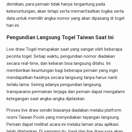
demikian, para pemain tidak hanya tergantung pada
keberuntungan, akan tetapi serta memanfaatkan logika serta
data untuk memilih angka nomor yang akan dipasang di togel
hari ini.
Pengundian Langsung Togel Taiwan Saat Ini
Live draw Togel merupakan saat yang sangat oleh beberapa
pecinta togel. Setiap waktu, pengundian nomor diadakan
secara real-time, dan keliaran bisa langsung ditahu. Ini
memberikan keuntungan bagi beberapa pemain yang ingin
mendapatkan hasilnya secara langsung tanpa harus nanti
terlalu lama. Seiring adanya pengundian langsung,
transparansi permainan terjaga dan pemain dapat mengalami
ketegangan saat angka-angka dijelaskan.
Proses live draw sendiri biasanya diadakan melalui platform
resmi Taiwan Pools yang menyediakan tayangan langsung.
Pemain dapat melihat acara ini melalui laman atau aplikasi
telah ditetapkan. Di samping itu, hasil dari live draw juga akan