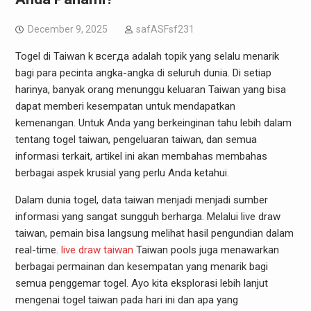
December 9, 2025
safASFsf231
Togel di Taiwan k всегда adalah topik yang selalu menarik
bagi para pecinta angka-angka di seluruh dunia. Di setiap
harinya, banyak orang menunggu keluaran Taiwan yang bisa
dapat memberi kesempatan untuk mendapatkan
kemenangan. Untuk Anda yang berkeinginan tahu lebih dalam
tentang togel taiwan, pengeluaran taiwan, dan semua
informasi terkait, artikel ini akan membahas membahas
berbagai aspek krusial yang perlu Anda ketahui.
Dalam dunia togel, data taiwan menjadi menjadi sumber
informasi yang sangat sungguh berharga. Melalui live draw
taiwan, pemain bisa langsung melihat hasil pengundian dalam
real-time.
live draw taiwan
Taiwan pools juga menawarkan
berbagai permainan dan kesempatan yang menarik bagi
semua penggemar togel. Ayo kita eksplorasi lebih lanjut
mengenai togel taiwan pada hari ini dan apa yang