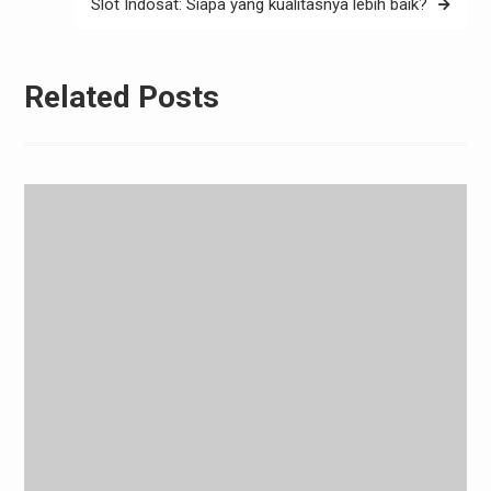
Slot Indosat: Siapa yang kualitasnya lebih baik?
Related Posts