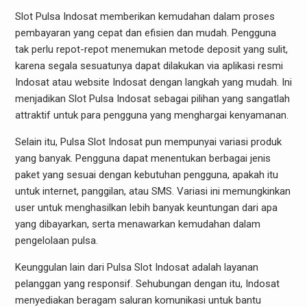
Slot Pulsa Indosat memberikan kemudahan dalam proses
pembayaran yang cepat dan efisien dan mudah. Pengguna
tak perlu repot-repot menemukan metode deposit yang sulit,
karena segala sesuatunya dapat dilakukan via aplikasi resmi
Indosat atau website Indosat dengan langkah yang mudah. Ini
menjadikan Slot Pulsa Indosat sebagai pilihan yang sangatlah
attraktif untuk para pengguna yang menghargai kenyamanan.
Selain itu, Pulsa Slot Indosat pun mempunyai variasi produk
yang banyak. Pengguna dapat menentukan berbagai jenis
paket yang sesuai dengan kebutuhan pengguna, apakah itu
untuk internet, panggilan, atau SMS. Variasi ini memungkinkan
user untuk menghasilkan lebih banyak keuntungan dari apa
yang dibayarkan, serta menawarkan kemudahan dalam
pengelolaan pulsa.
Keunggulan lain dari Pulsa Slot Indosat adalah layanan
pelanggan yang responsif. Sehubungan dengan itu, Indosat
menyediakan beragam saluran komunikasi untuk bantu