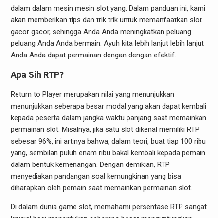
dalam dalam mesin mesin slot yang. Dalam panduan ini, kami
akan memberikan tips dan trik trik untuk memanfaatkan slot
gacor gacor, sehingga Anda Anda meningkatkan peluang
peluang Anda Anda bermain. Ayuh kita lebih lanjut lebih lanjut
Anda Anda dapat permainan dengan dengan efektif.
Apa Sih RTP?
Return to Player merupakan nilai yang menunjukkan
menunjukkan seberapa besar modal yang akan dapat kembali
kepada peserta dalam jangka waktu panjang saat memainkan
permainan slot. Misalnya, jika satu slot dikenal memiliki RTP
sebesar 96%, ini artinya bahwa, dalam teori, buat tiap 100 ribu
yang, sembilan puluh enam ribu bakal kembali kepada pemain
dalam bentuk kemenangan. Dengan demikian, RTP
menyediakan pandangan soal kemungkinan yang bisa
diharapkan oleh pemain saat memainkan permainan slot.
Di dalam dunia game slot, memahami persentase RTP sangat