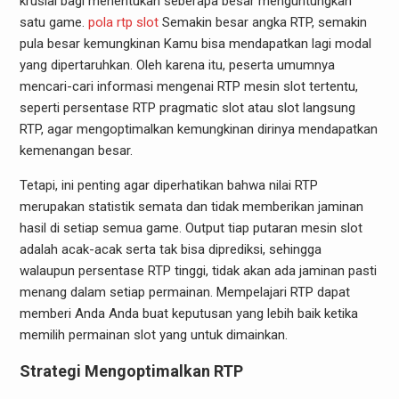
krusial bagi menentukan seberapa besar menguntungkan
satu game.
pola rtp slot
Semakin besar angka RTP, semakin
pula besar kemungkinan Kamu bisa mendapatkan lagi modal
yang dipertaruhkan. Oleh karena itu, peserta umumnya
mencari-cari informasi mengenai RTP mesin slot tertentu,
seperti persentase RTP pragmatic slot atau slot langsung
RTP, agar mengoptimalkan kemungkinan dirinya mendapatkan
kemenangan besar.
Tetapi, ini penting agar diperhatikan bahwa nilai RTP
merupakan statistik semata dan tidak memberikan jaminan
hasil di setiap semua game. Output tiap putaran mesin slot
adalah acak-acak serta tak bisa diprediksi, sehingga
walaupun persentase RTP tinggi, tidak akan ada jaminan pasti
menang dalam setiap permainan. Mempelajari RTP dapat
memberi Anda Anda buat keputusan yang lebih baik ketika
memilih permainan slot yang untuk dimainkan.
Strategi Mengoptimalkan RTP