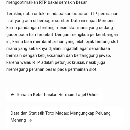
mengoptimalkan RTP bakal semakin besar.
Terakhir, coba untuk mendapatkan bocoran RTP permainan
slot yang ada di berbagai sumber. Data ini dapat Memberi
kamu pandangan tentang mesin slot mana yang sedang
gacor pada hari tersebut. Dengan mengikuti perkembangan
ini, kamu bisa membuat pilihan yang lebih bijak tentang slot
mana yang sebaiknya dijalani. Ingatlah agar senantiasa
bermain dengan kebijaksanaan dan bertanggung jawab,
karena walau RTP adalah petunjuk krusial, nasib juga
memegang peranan besar pada permainan slot.
Post
Rahasia Keberhasilan Bermain Togel Online
navigation
Data dan Statistik Toto Macau: Mengungkap Peluang
Menang