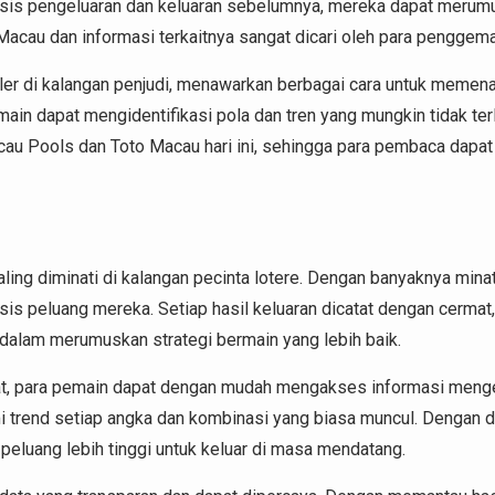
s pengeluaran dan keluaran sebelumnya, mereka dapat merumusk
 Macau dan informasi terkaitnya sangat dicari oleh para penggem
puler di kalangan penjudi, menawarkan berbagai cara untuk mem
in dapat mengidentifikasi pola dan tren yang mungkin tidak terl
u Pools dan Toto Macau hari ini, sehingga para pembaca dapat 
ling diminati di kalangan pecinta lotere. Dengan banyaknya minat
s peluang mereka. Setiap hasil keluaran dicatat dengan cermat
dalam merumuskan strategi bermain yang lebih baik.
at, para pemain dapat dengan mudah mengakses informasi mengen
nd setiap angka dan kombinasi yang biasa muncul. Dengan demik
eluang lebih tinggi untuk keluar di masa mendatang.