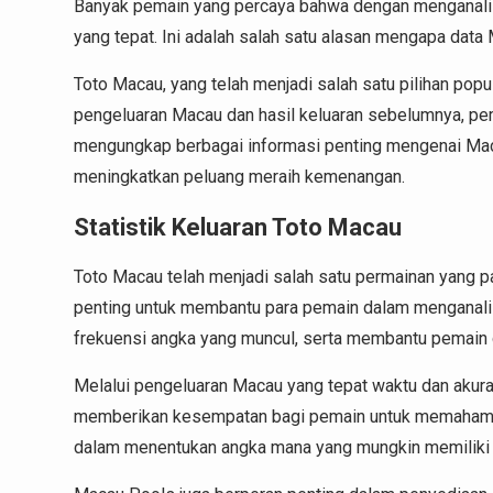
Banyak pemain yang percaya bahwa dengan menganalisi
yang tepat. Ini adalah salah satu alasan mengapa data
Toto Macau, yang telah menjadi salah satu pilihan po
pengeluaran Macau dan hasil keluaran sebelumnya, pema
mengungkap berbagai informasi penting mengenai Maca
meningkatkan peluang meraih kemenangan.
Statistik Keluaran Toto Macau
Toto Macau telah menjadi salah satu permainan yang pa
penting untuk membantu para pemain dalam menganalisi
frekuensi angka yang muncul, serta membantu pemain 
Melalui pengeluaran Macau yang tepat waktu dan akur
memberikan kesempatan bagi pemain untuk memahami tre
dalam menentukan angka mana yang mungkin memiliki p