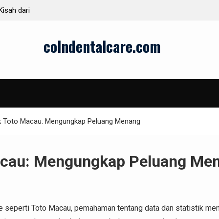
 yang Perlu Anda
Maha 4D: Mengtransformasi Hidup Anda Lewa
colndentalcare.com
tik Toto Macau: Mengungkap Peluang Menang
Macau: Mengungkap Peluang Me
re seperti Toto Macau, pemahaman tentang data dan statistik me