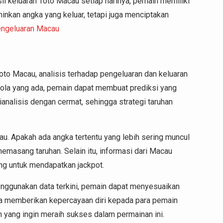
l keluaran Toto Macau setiap harinya, pemain memiliki
inkan angka yang keluar, tetapi juga menciptakan
ngeluaran Macau
oto Macau, analisis terhadap pengeluaran dan keluaran
la yang ada, pemain dapat membuat prediksi yang
analisis dengan cermat, sehingga strategi taruhan
u. Apakah ada angka tertentu yang lebih sering muncul
emasang taruhan. Selain itu, informasi dari Macau
ng untuk mendapatkan jackpot.
menggunakan data terkini, pemain dapat menyesuaikan
uga memberikan kepercayaan diri kepada para pemain
 yang ingin meraih sukses dalam permainan ini.