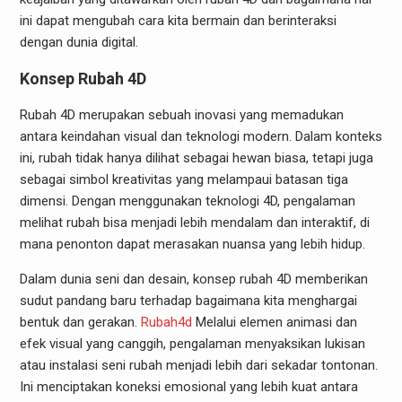
ini dapat mengubah cara kita bermain dan berinteraksi
dengan dunia digital.
Konsep Rubah 4D
Rubah 4D merupakan sebuah inovasi yang memadukan
antara keindahan visual dan teknologi modern. Dalam konteks
ini, rubah tidak hanya dilihat sebagai hewan biasa, tetapi juga
sebagai simbol kreativitas yang melampaui batasan tiga
dimensi. Dengan menggunakan teknologi 4D, pengalaman
melihat rubah bisa menjadi lebih mendalam dan interaktif, di
mana penonton dapat merasakan nuansa yang lebih hidup.
Dalam dunia seni dan desain, konsep rubah 4D memberikan
sudut pandang baru terhadap bagaimana kita menghargai
bentuk dan gerakan.
Rubah4d
Melalui elemen animasi dan
efek visual yang canggih, pengalaman menyaksikan lukisan
atau instalasi seni rubah menjadi lebih dari sekadar tontonan.
Ini menciptakan koneksi emosional yang lebih kuat antara