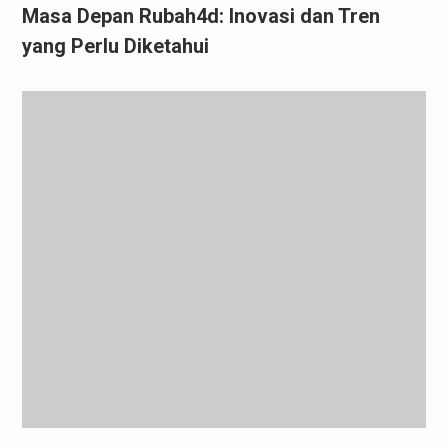
Masa Depan Rubah4d: Inovasi dan Tren
yang Perlu Diketahui