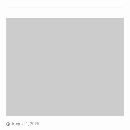
August 1, 2026