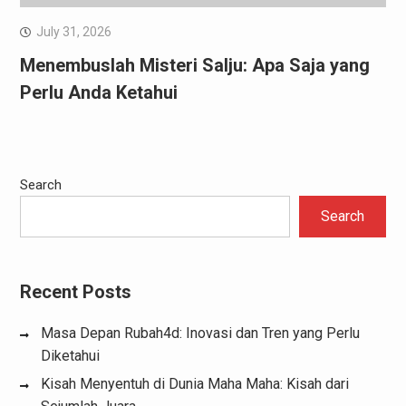
July 31, 2026
Menembuslah Misteri Salju: Apa Saja yang
Perlu Anda Ketahui
Search
Search
Recent Posts
Masa Depan Rubah4d: Inovasi dan Tren yang Perlu
Diketahui
Kisah Menyentuh di Dunia Maha Maha: Kisah dari