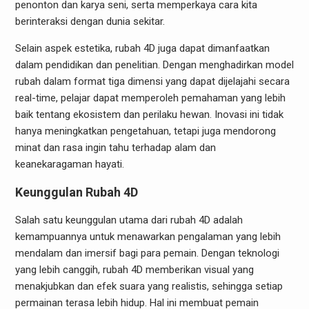
penonton dan karya seni, serta memperkaya cara kita
berinteraksi dengan dunia sekitar.
Selain aspek estetika, rubah 4D juga dapat dimanfaatkan
dalam pendidikan dan penelitian. Dengan menghadirkan model
rubah dalam format tiga dimensi yang dapat dijelajahi secara
real-time, pelajar dapat memperoleh pemahaman yang lebih
baik tentang ekosistem dan perilaku hewan. Inovasi ini tidak
hanya meningkatkan pengetahuan, tetapi juga mendorong
minat dan rasa ingin tahu terhadap alam dan
keanekaragaman hayati.
Keunggulan Rubah 4D
Salah satu keunggulan utama dari rubah 4D adalah
kemampuannya untuk menawarkan pengalaman yang lebih
mendalam dan imersif bagi para pemain. Dengan teknologi
yang lebih canggih, rubah 4D memberikan visual yang
menakjubkan dan efek suara yang realistis, sehingga setiap
permainan terasa lebih hidup. Hal ini membuat pemain