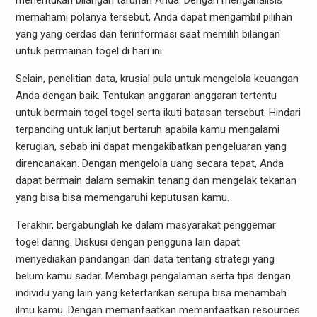
menentukan bilangan taruhan Anda. Dengan menganalisis
memahami polanya tersebut, Anda dapat mengambil pilihan
yang yang cerdas dan terinformasi saat memilih bilangan
untuk permainan togel di hari ini.
Selain, penelitian data, krusial pula untuk mengelola keuangan
Anda dengan baik. Tentukan anggaran anggaran tertentu
untuk bermain togel togel serta ikuti batasan tersebut. Hindari
terpancing untuk lanjut bertaruh apabila kamu mengalami
kerugian, sebab ini dapat mengakibatkan pengeluaran yang
direncanakan. Dengan mengelola uang secara tepat, Anda
dapat bermain dalam semakin tenang dan mengelak tekanan
yang bisa bisa memengaruhi keputusan kamu.
Terakhir, bergabunglah ke dalam masyarakat penggemar
togel daring. Diskusi dengan pengguna lain dapat
menyediakan pandangan dan data tentang strategi yang
belum kamu sadar. Membagi pengalaman serta tips dengan
individu yang lain yang ketertarikan serupa bisa menambah
ilmu kamu. Dengan memanfaatkan memanfaatkan resources