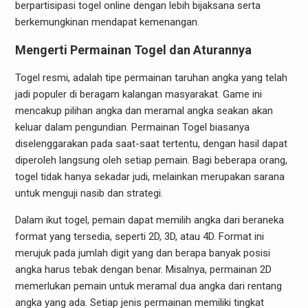
berpartisipasi togel online dengan lebih bijaksana serta
berkemungkinan mendapat kemenangan.
Mengerti Permainan Togel dan Aturannya
Togel resmi, adalah tipe permainan taruhan angka yang telah
jadi populer di beragam kalangan masyarakat. Game ini
mencakup pilihan angka dan meramal angka seakan akan
keluar dalam pengundian. Permainan Togel biasanya
diselenggarakan pada saat-saat tertentu, dengan hasil dapat
diperoleh langsung oleh setiap pemain. Bagi beberapa orang,
togel tidak hanya sekadar judi, melainkan merupakan sarana
untuk menguji nasib dan strategi.
Dalam ikut togel, pemain dapat memilih angka dari beraneka
format yang tersedia, seperti 2D, 3D, atau 4D. Format ini
merujuk pada jumlah digit yang dan berapa banyak posisi
angka harus tebak dengan benar. Misalnya, permainan 2D
memerlukan pemain untuk meramal dua angka dari rentang
angka yang ada. Setiap jenis permainan memiliki tingkat