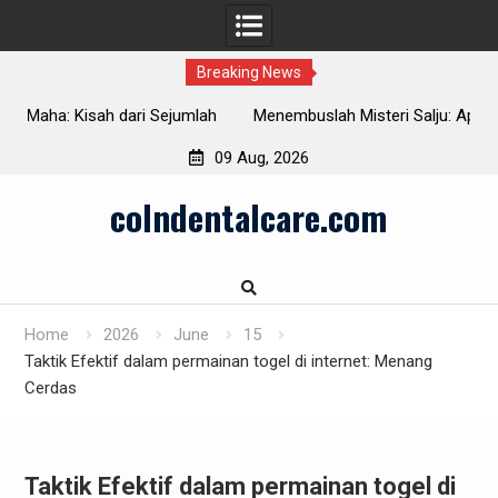
Breaking News
mlah
Menembuslah Misteri Salju: Apa Saja yang Perlu Anda
Ketahui
09 Aug, 2026
Skip
colndentalcare.com
to
content
Home
2026
June
15
Taktik Efektif dalam permainan togel di internet: Menang
Cerdas
Taktik Efektif dalam permainan togel di