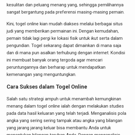
kesulitan dan peluang menang yang, sehingga pemilihannya
sangat bergantung pada preferensi masing-masing pemain.
Kini, togel online kian mudah diakses melalui berbagai situs
judi yang memberikan permainan ini. Dengan kemudahan,
pemain tidak lagi pergi ke lokasi fisik untuk ikut serta dalam
pengundian. Togel sekarang dapat dimainkan di mana saja
dan di mana pun asalkan terhubung dengan internet. Kondisi
ini membuat banyak orang tergoda agar mencari
peruntungannya dan berharap untuk mendapatkan
kemenangan yang menguntungkan.
Cara Sukses dalam Togel Online
Salah satu strategi ampuh untuk menambah kemungkinan
menang dalam togel online ialah dengan melakukan studies
pada data hasil keluaran yang telah terjadi. Menganalisis pola
angka yang sering sering tampak atau angka yang bilangan
yang jarang jarang keluar bisa membantu Anda untuk