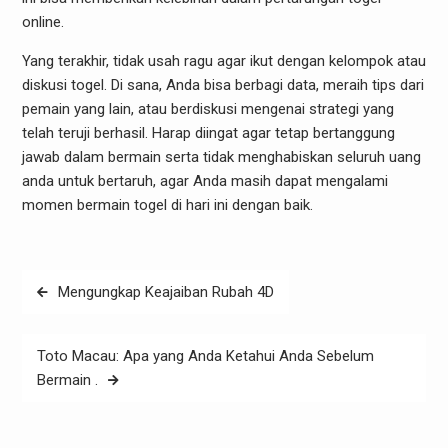
online.
Yang terakhir, tidak usah ragu agar ikut dengan kelompok atau
diskusi togel. Di sana, Anda bisa berbagi data, meraih tips dari
pemain yang lain, atau berdiskusi mengenai strategi yang
telah teruji berhasil. Harap diingat agar tetap bertanggung
jawab dalam bermain serta tidak menghabiskan seluruh uang
anda untuk bertaruh, agar Anda masih dapat mengalami
momen bermain togel di hari ini dengan baik.
Post
Mengungkap Keajaiban Rubah 4D
navigation
Toto Macau: Apa yang Anda Ketahui Anda Sebelum
Bermain .