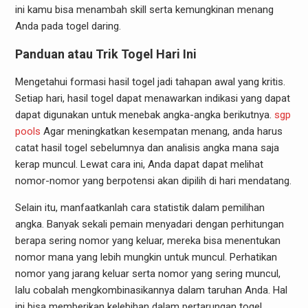
ini kamu bisa menambah skill serta kemungkinan menang
Anda pada togel daring.
Panduan atau Trik Togel Hari Ini
Mengetahui formasi hasil togel jadi tahapan awal yang kritis.
Setiap hari, hasil togel dapat menawarkan indikasi yang dapat
dapat digunakan untuk menebak angka-angka berikutnya.
sgp
pools
Agar meningkatkan kesempatan menang, anda harus
catat hasil togel sebelumnya dan analisis angka mana saja
kerap muncul. Lewat cara ini, Anda dapat dapat melihat
nomor-nomor yang berpotensi akan dipilih di hari mendatang.
Selain itu, manfaatkanlah cara statistik dalam pemilihan
angka. Banyak sekali pemain menyadari dengan perhitungan
berapa sering nomor yang keluar, mereka bisa menentukan
nomor mana yang lebih mungkin untuk muncul. Perhatikan
nomor yang jarang keluar serta nomor yang sering muncul,
lalu cobalah mengkombinasikannya dalam taruhan Anda. Hal
ini bisa memberikan kelebihan dalam pertarungan togel