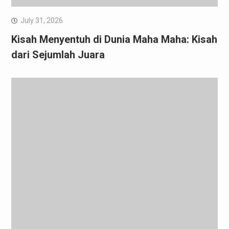
July 31, 2026
Kisah Menyentuh di Dunia Maha Maha: Kisah
dari Sejumlah Juara